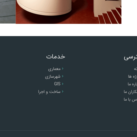
رسی
خدمات
ه
معماری
ژه ها
شهرسازی
اره ما
GIS
اران ما
ساخت و اجرا
س با ما