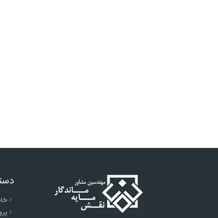
دست
خان
پرو