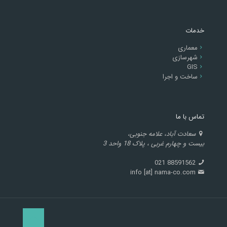
خدمات
معماری
شهرسازی
GIS
ساخت و اجرا
تماس با ما
سعادت آباد، علامه جنوبی،
بیست و چهارم غربی ، پلاک 18 واحد 3
88591562 021
info [at] nama-co.com