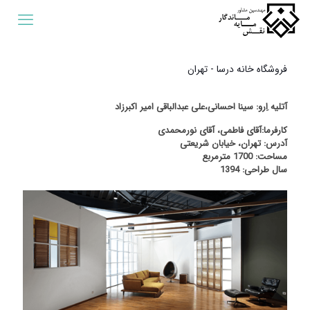
فروشگاه خانه درسا - تهران
آتلیه اِرو: سینا احسانی،علی عبدالباقی امیر اکبرزاد
کارفرما:آقای فاطمی، آقای نورمحمدی
آدرس: تهران، خیابان شریعتی
مساحت: 1700 مترمربع
سال طراحی: 1394