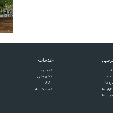
رسی
خدمات
ه
معماری
ژه ها
شهرسازی
اره ما
GIS
اران ما
ساخت و اجرا
س با ما