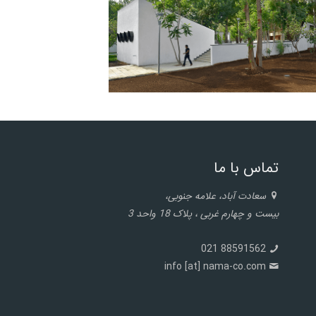
تماس با ما
سعادت آباد، علامه جنوبی،
بیست و چهارم غربی ، پلاک 18 واحد 3
88591562 021
info [at] nama-co.com